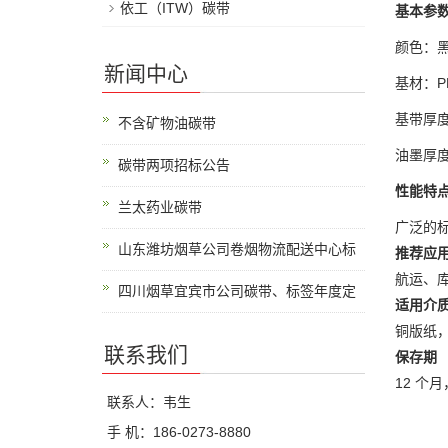
依工（ITW）碳带
基本参
颜色：
新闻中心
基材：P
基带厚度 
不含矿物油碳带
油墨厚度 
碳带两项招标公告
性能特
兰太药业碳带
广泛的
山东潍坊烟草公司卷烟物流配送中心标
推荐应
航运、
四川烟草宜宾市公司碳带、标签年度定
适用介
铜版纸
联系我们
保存期
12 个月
联系人：韦生
手 机：186-0273-8880