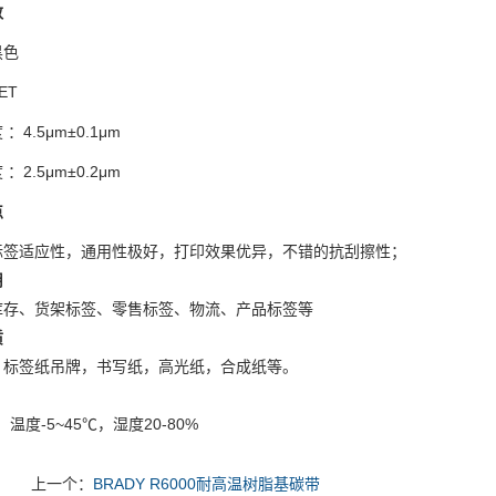
数
黑色
ET
：4.5μm±0.1μm
：2.5μm±0.2μm
点
标签适应性，通用性极好，打印效果优异，不错的抗刮擦性；
用
库存、货架标签、零售标签、物流、产品标签等
质
，标签纸吊牌，书写纸，高光纸，合成纸等。
，温度-5~45℃，湿度20-80%
上一个：
BRADY R6000耐高温树脂基碳带