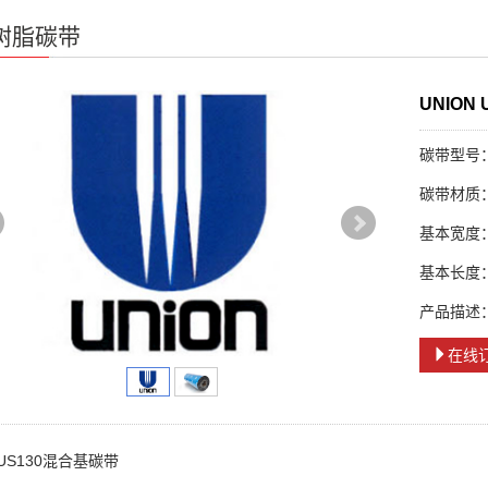
E树脂碳带
UNION
碳带型号：U
碳带材质
基本宽度：3
基本长度：9
产品描述：
在线
 US130混合基碳带