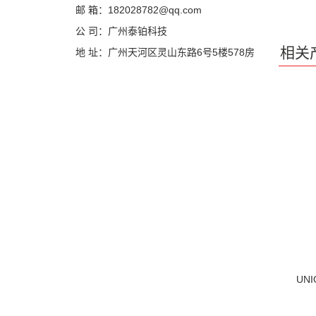
邮 箱：182028782@qq.com
公 司：广州泰铂科技
相关
地 址：广州天河区灵山东路6号5楼578房
UNI