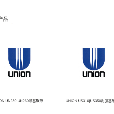
产品
ON UN230|UN260蜡基碳带
UNION US310|US350树脂