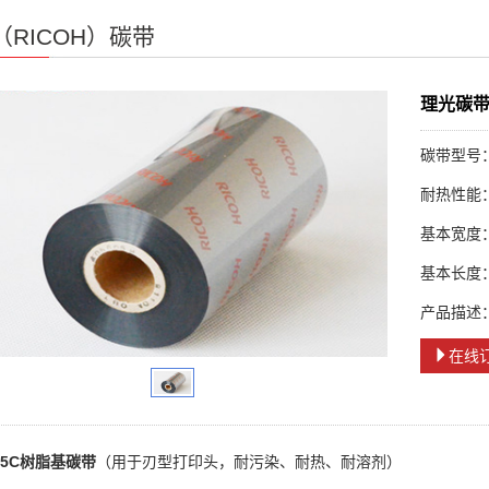
（RICOH）碳带
理光碳带
碳带型号：
耐热性能：
基本宽度：3
基本长度：9
产品描述：
在线
15C树脂基碳带
（用于刃型打印头，耐污染、耐热、耐溶剂）