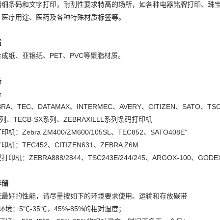
精细条码和文字打印，耐刮性要求特高的场所，如各种电器铭牌打印、珠
、医疗用途、医药及各种特殊材质标签等。
质
成纸、亚银纸、PET、PVC等聚脂材质。
备
备
RA、TEC、DATAMAX、INTERMEC、AVERY、CITIZEN、SATO、TS
系列、TECB-SX系列、ZEBRAXILLL系列条码打印机
机：Zebra ZM400/ZM600/105SL、TEC852、SATO408E”
机：TEC452、CITIZEN631、ZEBRA Z6M
印机：ZEBRA888/2844、TSC243E/244/245、ARGOX-100、GODEX
存储
证最好的性能，请尽量按如下的环境要求使用、运输和存放碳带
环境：5℃-35℃，45%-85%的相对湿度；