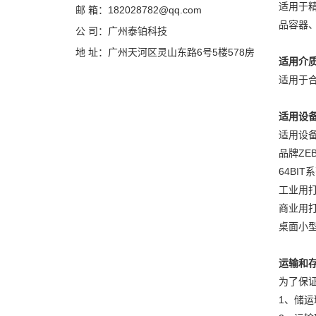
适用于
邮 箱：182028782@qq.com
品容器
公 司：广州泰铂科技
地 址：广州天河区灵山东路6号5楼578房
适用介
适用于合
适用设
适用设
品牌ZEB
64BIT
工业用打印
商业用打印
桌面小型打
运输和
为了保
1、储运