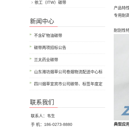
依工（ITW）碳带
产品特
专用耐
新闻中心
耐刮性
不含矿物油碳带
碳带两项招标公告
兰太药业碳带
山东潍坊烟草公司卷烟物流配送中心标
四川烟草宜宾市公司碳带、标签年度定
联系我们
联系人：韦生
典型应
手 机：186-0273-8880